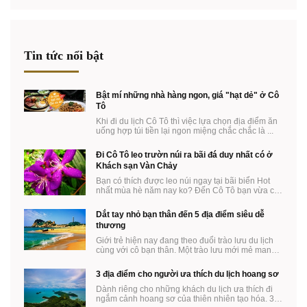
Tin tức nổi bật
Bật mí những nhà hàng ngon, giá "hạt dẻ" ở Cô
Tô
Khi đi du lịch Cô Tô thì việc lựa chọn địa điểm ăn
uống hợp túi tiền lại ngon miệng chắc chắc là ...
Đi Cô Tô leo trườn núi ra bãi đá duy nhất có ở
Khách sạn Vàn Chảy
Bạn có thích được leo núi ngay tại bãi biển Hot
nhất mùa hè năm nay ko? Đến Cô Tô bạn vừa có
thể ...
Dắt tay nhỏ bạn thân đến 5 địa điểm siêu dễ
thương
Giới trẻ hiện nay đang theo đuổi trào lưu du lịch
cùng với cô bạn thân. Một trào lưu mới mẻ mang
...
3 địa điểm cho người ưa thích du lịch hoang sơ
Dành riêng cho những khách du lịch ưa thích đi
ngắm cảnh hoang sơ của thiên nhiên tạo hóa. 3