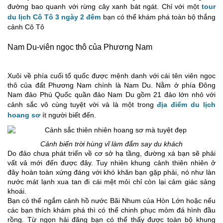
đường bao quanh với rừng cây xanh bát ngát. Chỉ với một
tour
du lịch Cô Tô 3 ngày 2 đêm
bạn có thể khám phá toàn bộ thắng
cảnh Cô Tô
Nam Du-viên ngọc thô của Phương Nam
Xuôi về phía cuối tổ quốc được mệnh danh với cái tên viên ngọc
thô của đất Phương Nam chính là Nam Du. Nằm ở phía Đông
Nam đảo Phú Quốc quần đảo Nam Du gồm 21 đảo lớn nhỏ với
cảnh sắc vô cùng tuyệt vời và là một trong
địa điểm du lịch
hoang sơ
ít người biết đến.
Cảnh biển trời hùng vĩ làm đắm say du khách
Do đảo chưa phát triển về cơ sở hạ tầng, đường xá bạn sẽ phải
vất vả mới đến được đây. Tuy nhiên khung cảnh thiên nhiên ở
đây hoàn toàn xứng đáng với khó khăn bạn gặp phải, nó như làn
nước mát lạnh xua tan đi cái mệt mỏi chỉ còn lại cảm giác sảng
khoái.
Bạn có thể ngắm cảnh hồ nước Bãi Nhum của Hòn Lớn hoặc nếu
các bạn thích khám phá thì có thể chinh phục mỏm đá hình đầu
rồng. Từ ngọn hải đăng bạn có thể thấy được toàn bộ khung