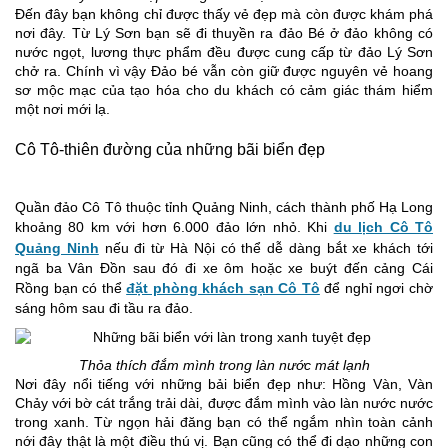
Đến đây bạn không chỉ được thấy vẻ đẹp mà còn được khám phá
nơi đây. Từ Lý Sơn bạn sẽ đi thuyền ra đảo Bé ở đảo không có
nước ngọt, lương thực phẩm đều được cung cấp từ đảo Lý Sơn
chở ra. Chính vì vậy Đảo bé vẫn còn giữ được nguyên vẻ hoang
sơ mộc mạc của tạo hóa cho du khách có cảm giác thám hiểm
một nơi mới lạ.
Cô Tô-thiên đường của những bãi biển đẹp
Quần đảo Cô Tô thuộc tỉnh Quảng Ninh, cách thành phố Hạ Long
khoảng 80 km với hơn 6.000 đảo lớn nhỏ. Khi
du lịch Cô Tô
Quảng Ninh
nếu đi từ Hà Nội có thể dễ dàng bắt xe khách tới
ngã ba Vân Đồn sau đó đi xe ôm hoặc xe buýt đến cảng Cái
Rồng bạn có thể
đặt phòng khách sạn Cô Tô
để nghỉ ngơi chờ
sáng hôm sau đi tầu ra đảo.
Thỏa thích đắm mình trong làn nước mát lạnh
Nơi đây nổi tiếng với những bải biển đẹp như: Hồng Vàn, Vàn
Chảy với bờ cát trắng trải dài, được đắm mình vào làn nước nước
trong xanh. Từ ngọn hải đăng bạn có thể ngắm nhìn toàn cảnh
nới đây thật là một điều thú vị. Bạn cũng có thể đi dạo những con