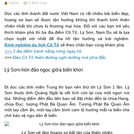
Admin
0
Bình luận
Dọc các tỉnh thành đất nước Việt Nam có rất nhiều bãi biển đẹp,
hoang sơ bạn sẽ được tận hưởng không khí thanh bình thiên
nhiên nhất khi chưa bị thương mại hóa. Đối với các bạn trẻ yêu
thích khám phá thì ba địa điểm Cô Tô, Lý Sơn, Nam Du sẽ là lựa
chọn tuyệt vời nhất để tha hồ tận hưởng và trải nghiệm.
Kinh nghiệm du lịch Cô Tô
sẽ theo chân bạn cùng khám phá.
>>>
3 địa điểm tránh nắng nóng ngày hè
>>>
Đảo Cô Tô thiên đường nghỉ dưỡng mới phía Bắc
Lý Sơn-hòn đảo ngọc giữa biển khơi
Đi dọc các tỉnh miền Trung thì bạn nên thử tới Lý Sơn 1 lần. Lý
Sơn thuộc tỉnh Quảng Ngãi là vết tích còn lại của một ngọn núi
lửa. Những điểm đến đầu tiên bạn sẽ đặt chân đến là chùa Hang,
chùa Đục, tượng Phật Bà Quan Âm. Tượng Phật Bà Quan Âm
một tay cầm ấn, một tay cầm bình cam lộ hướng mắt ra biển che
chở bảo vệ ngư dân đi biển.
Lý Sơn-vẻ đẹp hoang sơ bất tận của thiên nhiên