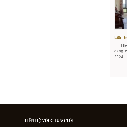
Liên h
Hiện 
đang c
2024,
0943606
LIÊN HỆ VỚI CHÚNG TÔI