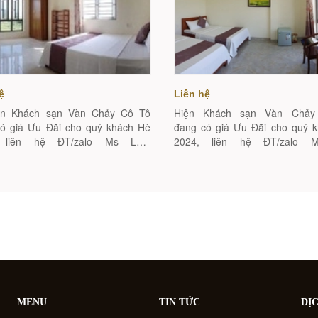
ệ
Liên hệ
Khách sạn Vàn Chảy Cô Tô
Hiện Khách sạn Vàn Chả
ó giá Ưu Đãi cho quý khách Hè
đang có giá Ưu Đãi cho quý 
 liên hệ ĐT/zalo Ms Lan:
2024, liên hệ ĐT/zalo 
005 để được giá tốt nhất. ...
0943606005 để được giá tốt nhấ
phục vụ...
MENU
TIN TỨC
DỊ