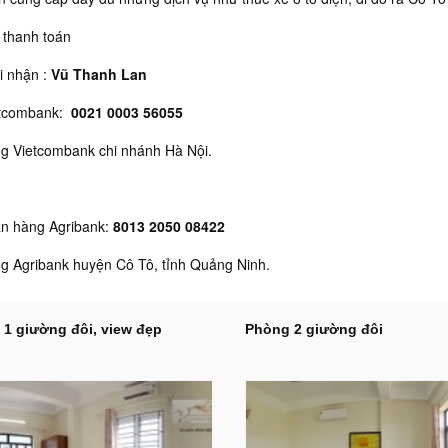
 thanh toán
 nhận :
Vũ Thanh Lan
etcombank:
0021 0003 56055
g Vietcombank chi nhánh Hà Nội.
ân hàng Agribank:
8013 2050 08422
g Agribank huyện Cô Tô, tỉnh Quảng Ninh.
1 giường đôi, view đẹp
Phòng 2 giường đôi