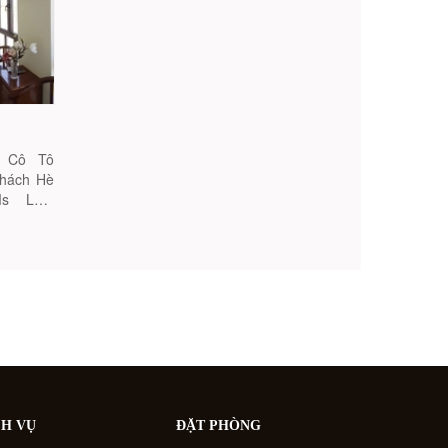
y Cô Tô
khách Hè
Ms Lan:
t. Ngoài
CH VỤ
ĐẶT PHÒNG