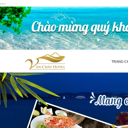
----
TRANG C