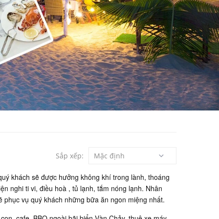
Sắp xếp:
quý khách sẽ được hưởng không khí trong lành, thoáng
n nghi ti vi, điều hoà , tủ lạnh, tắm nóng lạnh. Nhân
 sẽ phục vụ quý khách những bữa ăn ngon miệng nhất.
con, cafe, BBQ ngoài bãi biển Vàn Chảy, thuê xe máy....