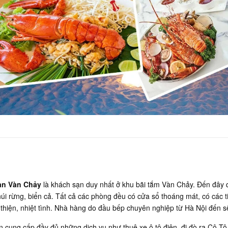
ạn Vàn Chảy
là khách sạn duy nhất ở khu
bãi tắm Vàn Chảy
. Đến đây 
úi rừng, biển cả. Tất cả các phòng đều có cửa sổ thoáng mát, có các tiệ
 thiện, nhiệt tình. Nhà hàng do đầu bếp chuyên nghiệp từ Hà Nội đến
 cung cấp đầy đủ những dịch vụ như thuê xe ô tô điện, đi đò ra Cô Tô 