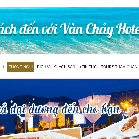
HỦ
PHÒNG NGHỈ
DỊCH VỤ KHÁCH SẠN
TIN TỨC
TOURS THAM QUAN