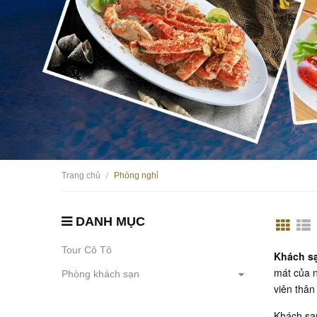
Trang chủ
Phòng nghỉ
/
DANH MỤC
Tour Cô Tô
Khách s
mát của n
Phòng khách sạn
viên thân
Khách sạn