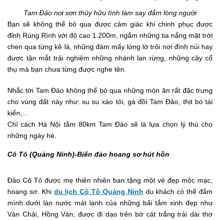
Tam Đảo nơi sơn thủy hữu tình làm say đắm lòng người
Bạn sẽ không thể bỏ qua được cảm giác khi chinh phục được
đỉnh Rùng Rình với độ cao 1.200m, ngắm những tia nắng mặt trời
chen qua từng kẽ lá, những đám mấy lửng lờ trôi nơi đình núi hay
được tận mắt trải nghiệm những nhánh lan rừng, những cây cổ
thụ mà bạn chưa từng được nghe tên.
Nhắc tới Tam Đảo không thể bỏ qua những món ăn rất đặc trưng
cho vùng đất này như: su su xào tỏi, gà đồi Tam Đảo, thịt bó tái
kiến,...
Chỉ cách Hà Nội tầm 80km Tam Đảo sẽ là lựa chọn lý thú cho
những ngày hè.
Cô Tô (Quảng Ninh)-Biể​n đảo hoang sơ hút hồn
Đảo Cô Tô được mẹ thiên nhiên ban tặng một vẻ đẹp mộc mạc,
hoang sơ. Khi
du lịch Cô Tô Quảng Ninh
du khách có thể đắm
mình dưới làn nước mát lạnh của những bãi tắm xinh đẹp như
Vàn Chải, Hồng Vàn; được đi dạo trên bờ cát trắng trải dài thơ