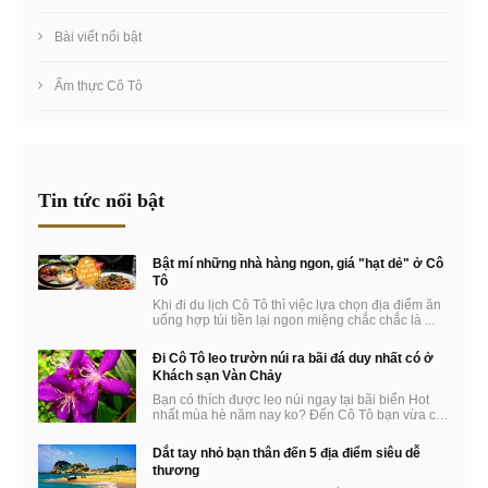
Bài viết nổi bật
Ẩm thực Cô Tô
Tin tức nổi bật
Bật mí những nhà hàng ngon, giá "hạt dẻ" ở Cô
Tô
Khi đi du lịch Cô Tô thì việc lựa chọn địa điểm ăn
uống hợp túi tiền lại ngon miệng chắc chắc là ...
Đi Cô Tô leo trườn núi ra bãi đá duy nhất có ở
Khách sạn Vàn Chảy
Bạn có thích được leo núi ngay tại bãi biển Hot
nhất mùa hè năm nay ko? Đến Cô Tô bạn vừa có
thể ...
Dắt tay nhỏ bạn thân đến 5 địa điểm siêu dễ
thương