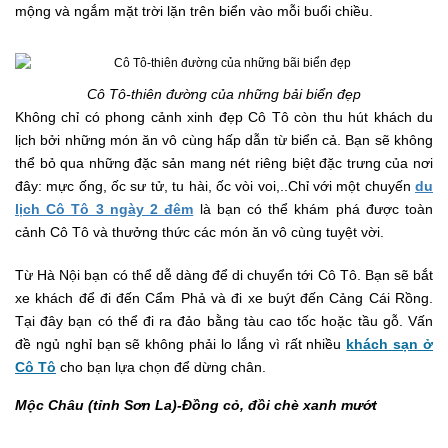
mộng và ngắm mặt trời lặn trên biển vào mỗi buổi chiều.
Cô Tô-thiên đường của những bải biển đẹp
Không chỉ có phong cảnh xinh đẹp Cô Tô còn thu hút khách du
lịch bởi những món ăn vô cùng hấp dẫn từ biển cả. Bạn sẽ không
thể bỏ qua những đặc sản mang nét riêng biệt đặc trưng của nơi
đây: mực ống, ốc sư tử, tu hài, ốc vòi voi,..Chỉ với một chuyến
du
lịch Cô Tô 3 ngày 2 đêm
là bạn có thể khám phá được toàn
cảnh Cô Tô và thưởng thức các món ăn vô cùng tuyệt vời.
Từ Hà Nội bạn có thể dễ dàng để di chuyển tới Cô Tô. Bạn sẽ bắt
xe khách để đi đến Cẩm Phả và đi xe buýt đến Cảng Cái Rồng.
Tại đây bạn có thể đi ra đảo bằng tàu cao tốc hoặc tầu gỗ. Vấn
đề ngủ nghỉ bạn sẽ không phải lo lắng vì rất nhiều
khách sạn ở
Cô Tô
cho bạn lựa chọn để dừng chân.
Mộc Châu (tỉnh Sơn La)-Đồng cỏ, đồi chè xanh mướt