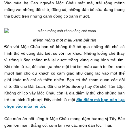
Vào mùa hạ Cao nguyên Mộc Châu mát mẻ, trải rộng mênh
mông với những đồi chè, đồng cỏ, những đàn bò sữa đang thong
thả bước trên những cánh đồng cỏ xanh mướt.
Mênh mông một màu xanh bất tận
Đến với Mộc Châu bạn sẽ không thể bỏ qua những đồi chè có
hình thù vô cùng đặc biệt so với nơi khác. Những luống chè thay
vì trồng luống thẳng mà lại được trồng vùng cung hình trái tim.
Khi nhìn từ xa, đồi chè tựa như một trái tim màu xanh to lớn, xanh
mướt làm cho du khách có cảm giác như đang lạc vào một thế
giới khác mà chỉ có thiên nhiên. Bạn có thể tham quan các đồi
chè: đồi chè Đài Loan, đồi chè Mộc Sương hay đồi chè Tân Lập.
Không chỉ có vậy Môc Châu còn là địa điểm lý thú cho những bạn
trẻ ưa thích đi phượt. Đây chính là một
địa điểm mà bạn nên lựa
chọn vào mùa hè tới
.
Các món ăn nổi tiếng ở Mộc Châu mang đậm hương vị Tây Bắc
gồm lợn mán, thắng cố, cơm lam và các món dân tộc Thái.