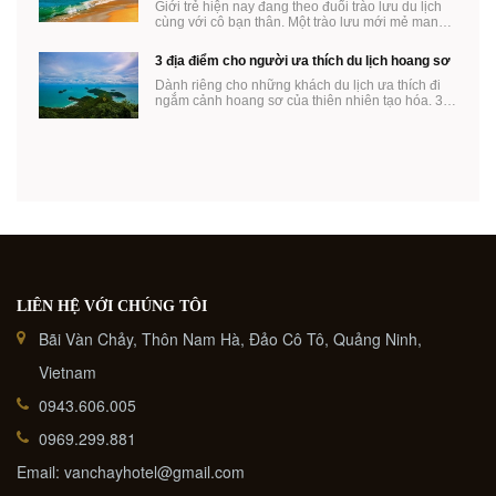
Giới trẻ hiện nay đang theo đuổi trào lưu du lịch
cùng với cô bạn thân. Một trào lưu mới mẻ mang
...
3 địa điểm cho người ưa thích du lịch hoang sơ
Dành riêng cho những khách du lịch ưa thích đi
ngắm cảnh hoang sơ của thiên nhiên tạo hóa. 3
địa ...
LIÊN HỆ VỚI CHÚNG TÔI
Bãi Vàn Chảy, Thôn Nam Hà, Đảo Cô Tô, Quảng Ninh,
Vietnam
0943.606.005
0969.299.881
Email: vanchayhotel@gmail.com