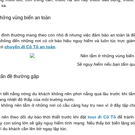
 xa.
hững vùng biển an toàn
 đình thường mang theo con nhỏ đi nhưng việc đảm bảo an toàn là điề
không đến những nơi có cờ báo hiệu nguy hiểm và luôn túc trực giám 
 có
chuyến đi Cô Tô an toàn
.
Sẽ nguy hiểm nếu bạn tắm qu
ấn đề thường gặp
i tiết nắng nóng du khách không nên phơi nắng quá lâu trước khi tắm
ng nhiệt độ thấp của môi trường nước.
 không nên tắm ở những nơi có cầu cảng hay trụ neo vì ở đây tập ch
nên theo dõi dự báo thời thiết trước khi đặt
tour đi Cô Tô
để tránh
 con sóng lớn sẽ gây nguy hiểm tính mạng. Nếu thấy bờ biển lặng só
hì du khách cần lên bờ ngay lập tức.