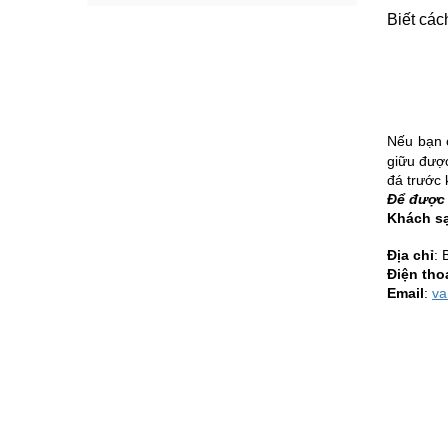
sơ của thiên nhiên tạo
hóa. 3 địa ...
Biết các
Nếu bạn 
giữu được
đá trước 
Để được t
Khách sạ
Địa chỉ
: 
Điện tho
Email
:
va