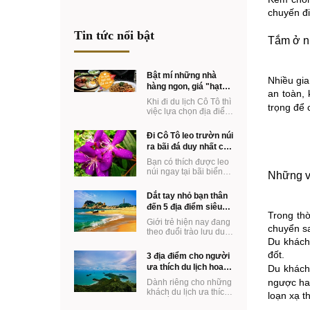
chuyến đi
Tin tức nổi bật
Tắm ở n
Bật mí những nhà
Nhiều gia
hàng ngon, giá "hạt
an toàn, 
dẻ" ở Cô Tô
Khi đi du lịch Cô Tô thì
trọng để
việc lựa chọn địa điểm
ăn uống hợp túi tiền lại
ngon miệng chắc chắc
Đi Cô Tô leo trườn núi
là ...
ra bãi đá duy nhất có
ở Khách sạn Vàn
Bạn có thích được leo
Chảy
núi ngay tại bãi biển
Những v
Hot nhất mùa hè năm
nay ko? Đến Cô Tô
Dắt tay nhỏ bạn thân
bạn vừa có thể ...
đến 5 địa điểm siêu
Trong thờ
dễ thương
Giới trẻ hiện nay đang
chuyển sa
theo đuổi trào lưu du
Du khách
lịch cùng với cô bạn
thân. Một trào lưu mới
đốt.
3 địa điểm cho người
mẻ mang ...
ưa thích du lịch hoang
Du khách 
sơ
ngược hay
Dành riêng cho những
khách du lịch ưa thích
loạn xạ t
đi ngắm cảnh hoang