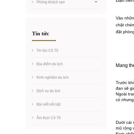
Bạn nên
Phòng khách sạn
Vào những
chặt ché
đặt phòng
Tin tức
Tin tức Cô Tô
Địa điểm du lịch
Mang th
Kinh nghiệm du lịch
Trước khi
đan sẽ gi
Dịch vụ du lịch
Ngoài tra
có nhưng
Bài viết nổi bật
Ẩm thực Cô Tô
Dưới cái
mũ rộng 
Kem chốn