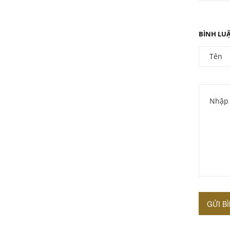
BÌNH LU
GỬI B