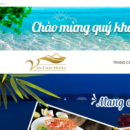
----
TRANG C