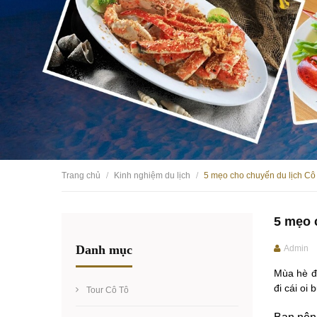
Trang chủ
Kinh nghiệm du lịch
5 mẹo cho chuyến du lịch Cô
/
/
5 mẹo 
Danh mục
Admin
Mùa hè đã
đi cái oi
Tour Cô Tô