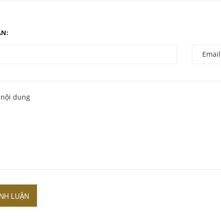
ẬN:
ÌNH LUẬN