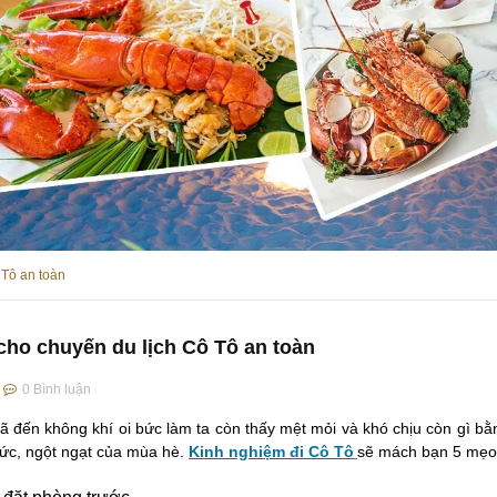
 Tô an toàn
cho chuyến du lịch Cô Tô an toàn
0
Bình luận
 đến không khí oi bức làm ta còn thấy mệt mỏi và khó chịu còn gì bằ
 bức, ngột ngạt của mùa hè.
Kinh nghiệm đi Cô Tô
sẽ mách bạn 5 mẹo 