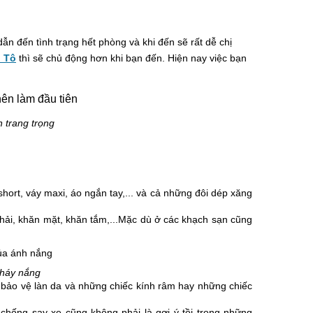
ẫn đến tình trạng hết phòng và khi đến sẽ rất dễ chị
ô Tô
thì sẽ chủ động hơn khi bạn đến. Hiện nay việc bạn
n trang trọng
short, váy maxi, áo ngắn tay,... và cả những đôi dép xăng
 chải, khăn mặt, khăn tắm,...Mặc dù ở các khạch sạn cũng
cháy nắng
bảo vệ làn da và những chiếc kính râm hay những chiếc
chống say xe cũng không phải là gợi ý tồi trong những