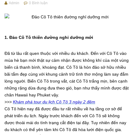
Admin
0
Bình luận
1. Đảo Cô Tô thiên đường nghỉ dưỡng mới
Đã từ lâu rất quen thuộc với nhiều du khách. Đến với Cô Tô vào
mùa hè bạn mới thật sự cảm nhận được không khí của một vùng
biển cả thanh bình, khoáng đạt. Cô Tô là hòn đảo sở hữu nhiều
bãi tắm đẹp cùng với khung cảnh trữ tình thơ mộng làm say đắm
lòng người. Biển Cô Tô trong vắt, cát Cô Tô trắng mịn, bên cạnh
những rặng dừa đung đưa theo gió, bạn như thấy mình được đặt
chân Hawaii hay Phuket vậy.
>>>
Khám phá tour du lịch Cô Tô 3 ngày 2 đêm
Cô Tô hiện nay đã được đầu tư rất nhiều về hạ tầng cơ sở để
phát triển du lịch. Ngày trước khách đến với Cô Tô sẽ không
được thoải mái do tình trạng cắt điện tại đây. Tuy nhiên đến nay
du khách có thể yên tâm khi Cô Tô đã hòa lưới điện quốc gia.