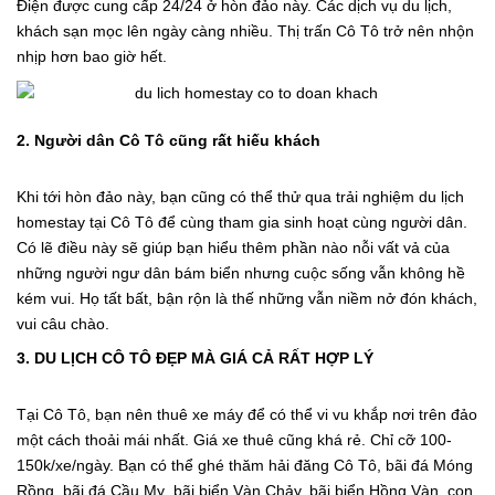
Điện được cung cấp 24/24 ở hòn đảo này. Các dịch vụ du lịch,
khách sạn mọc lên ngày càng nhiều. Thị trấn Cô Tô trở nên nhộn
nhịp hơn bao giờ hết.
2. Người dân Cô Tô cũng rất hiếu khách
Khi tới hòn đảo này, bạn cũng có thể thử qua trải nghiệm du lịch
homestay tại Cô Tô để cùng tham gia sinh hoạt cùng người dân.
Có lẽ điều này sẽ giúp bạn hiểu thêm phần nào nỗi vất vả của
những người ngư dân bám biển nhưng cuộc sống vẫn không hề
kém vui. Họ tất bất, bận rộn là thế những vẫn niềm nở đón khách,
vui câu chào.
3. DU LỊCH CÔ TÔ ĐẸP MÀ GIÁ CẢ RẤT HỢP LÝ
Tại Cô Tô, bạn nên thuê xe máy để có thể vi vu khắp nơi trên đảo
một cách thoải mái nhất. Giá xe thuê cũng khá rẻ. Chỉ cỡ 100-
150k/xe/ngày. Bạn có thể ghé thăm hải đăng Cô Tô, bãi đá Móng
Rồng, bãi đá Cầu Mỵ, bãi biển Vàn Chảy, bãi biển Hồng Vàn, con