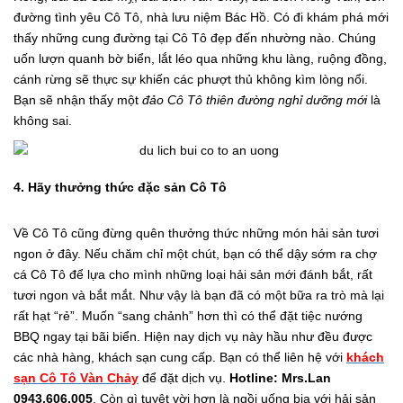
đường tình yêu Cô Tô, nhà lưu niệm Bác Hồ. Có đi khám phá mới
thấy những cung đường tại Cô Tô đẹp đến nhường nào. Chúng
uốn lượn quanh bờ biển, lắt léo qua những khu làng, ruộng đồng,
cánh rừng sẽ thực sự khiến các phượt thủ không kìm lòng nổi.
Bạn sẽ nhận thấy một
đảo Cô Tô thiên đường nghỉ dưỡng mới
là
không sai.
4. Hãy thưởng thức đặc sản Cô Tô
Về Cô Tô cũng đừng quên thưởng thức những món hải sản tươi
ngon ở đây. Nếu chăm chỉ một chút, bạn có thể dậy sớm ra chợ
cá Cô Tô để lựa cho mình những loại hải sản mới đánh bắt, rất
tươi ngon và bắt mắt. Như vậy là bạn đã có một bữa ra trò mà lại
rất hạt “rẻ”. Muốn “sang chảnh” hơn thì có thể đặt tiệc nướng
BBQ ngay tại bãi biển. Hiện nay dịch vụ này hầu như đều được
các nhà hàng, khách sạn cung cấp. Bạn có thể liên hệ với
khách
sạn Cô Tô Vàn Chảy
để đặt dịch vụ.
Hotline: Mrs.Lan
0943.606.005
. Còn gì tuyệt vời hơn là ngồi uống bia với hải sản