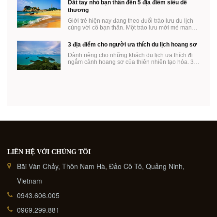
Dắt tay nhỏ bạn thân đến 5 địa điểm siêu dễ
thương
Giới trẻ hiện nay đang theo đuổi trào lưu du lịch
cùng với cô bạn thân. Một trào lưu mới mẻ mang
...
3 địa điểm cho người ưa thích du lịch hoang sơ
Dành riêng cho những khách du lịch ưa thích đi
ngắm cảnh hoang sơ của thiên nhiên tạo hóa. 3
địa ...
LIÊN HỆ VỚI CHÚNG TÔI
Bãi Vàn Chảy, Thôn Nam Hà, Đảo Cô Tô, Quảng Ninh,
Vietnam
0943.606.005
0969.299.881