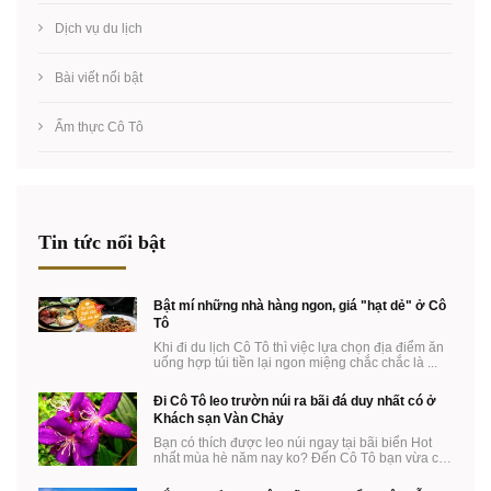
Dịch vụ du lịch
Bài viết nổi bật
Ẩm thực Cô Tô
Tin tức nổi bật
Bật mí những nhà hàng ngon, giá "hạt dẻ" ở Cô
Tô
Khi đi du lịch Cô Tô thì việc lựa chọn địa điểm ăn
uống hợp túi tiền lại ngon miệng chắc chắc là ...
Đi Cô Tô leo trườn núi ra bãi đá duy nhất có ở
Khách sạn Vàn Chảy
Bạn có thích được leo núi ngay tại bãi biển Hot
nhất mùa hè năm nay ko? Đến Cô Tô bạn vừa có
thể ...