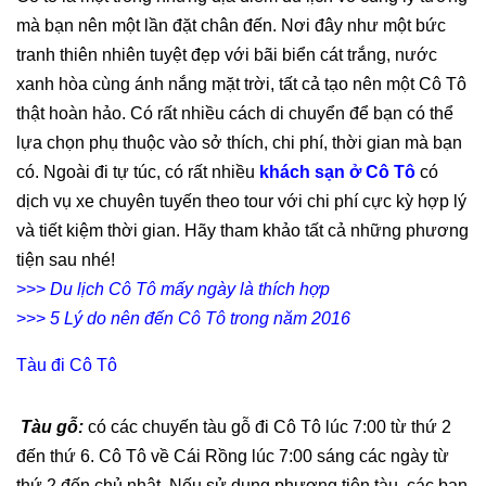
mà bạn nên một lần đặt chân đến. Nơi đây như một bức
tranh thiên nhiên tuyệt đẹp với bãi biển cát trắng, nước
xanh hòa cùng ánh nắng mặt trời, tất cả tạo nên một Cô Tô
thật hoàn hảo. Có rất nhiều cách di chuyển để bạn có thể
lựa chọn phụ thuộc vào sở thích, chi phí, thời gian mà bạn
có. Ngoài đi tự túc, có rất nhiều
khách sạn ở Cô Tô
có
dịch vụ xe chuyên tuyến theo tour với chi phí cực kỳ hợp lý
và tiết kiệm thời gian. Hãy tham khảo tất cả những phương
tiện sau nhé!
>>>
Du lịch Cô Tô mấy ngày là thích hợp
>>>
5 Lý do nên đến Cô Tô trong năm 2016
Tàu đi Cô Tô
​
Tàu gỗ:
có các chuyến tàu gỗ đi Cô Tô lúc 7:00 từ thứ 2
đến thứ 6. Cô Tô về Cái Rồng lúc 7:00 sáng các ngày từ
thứ 2 đến chủ nhật. Nếu sử dụng phương tiện tàu, các bạn