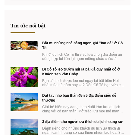
Tin tức nổi bật
Bật mí những nhà hàng ngon, giá "hạt dẻ" ở Cô
Tô
Khi đi du lịch Cô Tô thì việc lựa chọn địa điểm ăn
uống hợp túi tiền lại ngon miệng chắc chắc là ...
Đi Cô Tô leo trườn núi ra bãi đá duy nhất có ở
Khách sạn Vàn Chảy
Bạn có thích được leo núi ngay tại bãi biển Hot
nhất mùa hè năm nay ko? Đến Cô Tô bạn vừa có
thể ...
Dắt tay nhỏ bạn thân đến 5 địa điểm siêu dễ
thương
Giới trẻ hiện nay đang theo đuổi trào lưu du lịch
cùng với cô bạn thân. Một trào lưu mới mẻ mang
...
3 địa điểm cho người ưa thích du lịch hoang sơ
Dành riêng cho những khách du lịch ưa thích đi
ngắm cảnh hoang sơ của thiên nhiên tạo hóa. 3