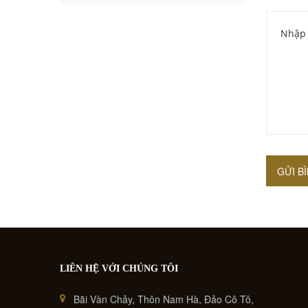
sơ của thiên nhiên tạo
hóa. 3 địa ...
GỬI B
LIÊN HỆ VỚI CHÚNG TÔI
Bãi Vàn Chảy, Thôn Nam Hà, Đảo Cô Tô,