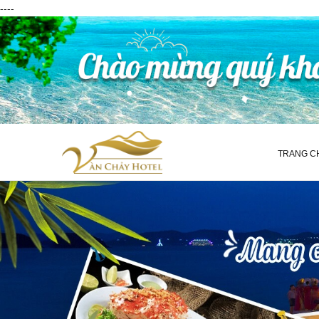
----
TRANG C