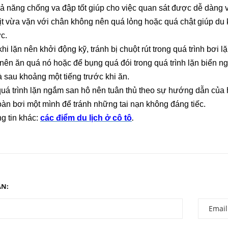
hả năng chống va đập tốt giúp cho việc quan sát được dễ dàng v
ịt vừa vặn với chân không nên quá lỏng hoặc quá chật giúp du
c.
khi lặn nên khởi động kỹ, tránh bị chuột rút trong quá trình bơi l
nên ăn quá nó hoặc để bụng quá đói trong quá trình lặn biển n
à sau khoảng một tiếng trước khi ăn.
quá trình lặn ngắm san hô nên tuân thủ theo sự hướng dẫn củ
oàn bơi một mình để tránh những tai nạn không đáng tiếc.
g tin khác:
các điểm du lịch ở cô tô
.
ẬN: