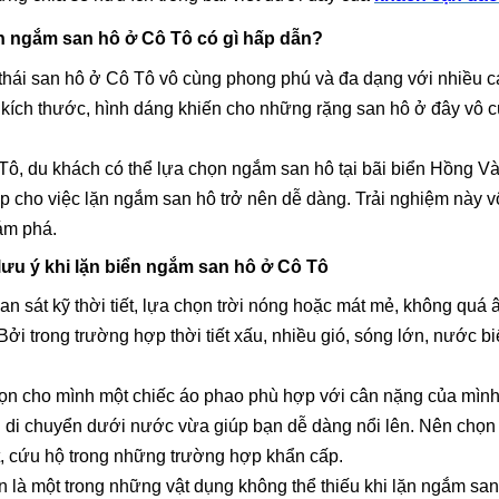
n ngắm san hô ở Cô Tô có gì hấp dẫn?
thái san hô ở Cô Tô vô cùng phong phú và đa dạng với nhiều c
kích thước, hình dáng khiến cho những rặng san hô ở đây vô cù
ô, du khách có thể lựa chọn ngắm san hô tại bãi biển Hồng Và
p cho việc lặn ngắm san hô trở nên dễ dàng. Trải nghiệm này 
ám phá.
ưu ý khi lặn biển ngắm san hô ở Cô Tô
an sát kỹ thời tiết, lựa chọn trời nóng hoặc mát mẻ, không quá
 Bởi trong trường hợp thời tiết xấu, nhiều gió, sóng lớn, nước b
ọn cho mình một chiếc áo phao phù hợp với cân nặng của mình
h di chuyển dưới nước vừa giúp bạn dễ dàng nổi lên. Nên chọ
, cứu hộ trong những trường hợp khẩn cấp.
ặn là một trong những vật dụng không thể thiếu khi lặn ngắm sa