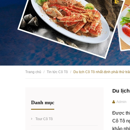
Trang chủ
Tin tức Cô Tô
Du lịch Cô Tô nhất định phải thử tr
/
/
Du lịc
Danh mục
Admin
Được thi
Tour Cô Tô
Cô Tô ng
khảo nhữ