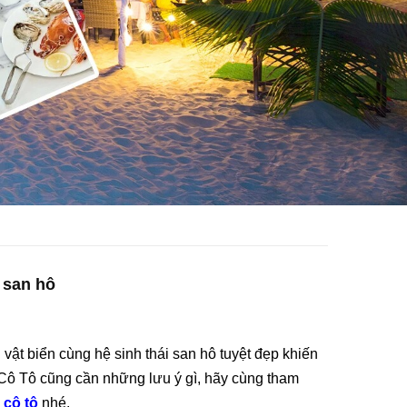
 san hô
vật biển cùng hệ sinh thái san hô tuyệt đẹp khiến
Cô Tô cũng cần những lưu ý gì, hãy cùng tham
 cô tô
nhé
.