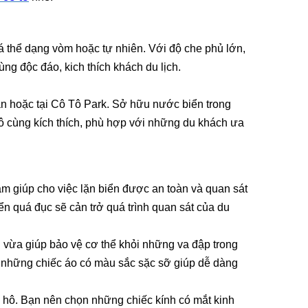
á thể dạng vòm hoặc tự nhiên. Với độ che phủ lớn,
ng độc đáo, kich thích khách du lịch.
n hoặc tại Cô Tô Park. Sở hữu nước biển trong
vô cùng kích thích, phù hợp với những du khách ưa
 âm giúp cho việc lặn biển được an toàn và quan sát
iển quá đục sẽ cản trở quá trình quan sát của du
 vừa giúp bảo vệ cơ thể khỏi những va đập trong
n những chiếc áo có màu sắc sặc sỡ giúp dễ dàng
n hô. Bạn nên chọn những chiếc kính có mắt kinh