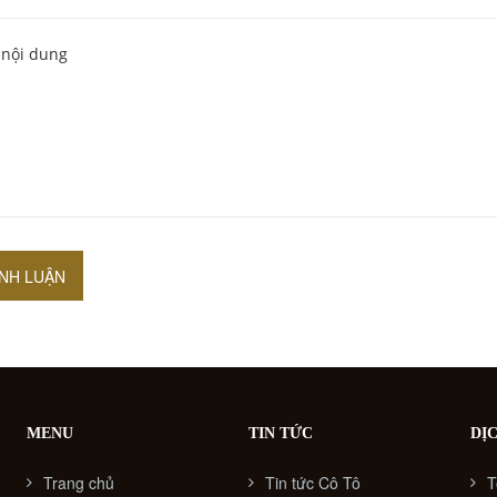
ÌNH LUẬN
MENU
TIN TỨC
DỊ
Trang chủ
Tin tức Cô Tô
T