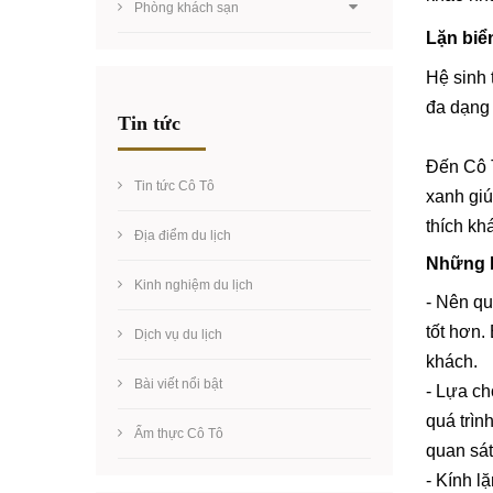
Phòng khách sạn
Lặn biể
Hệ sinh 
đa dạng 
Tin tức
Đến Cô T
Tin tức Cô Tô
xanh giú
thích kh
Địa điểm du lịch
Những l
Kinh nghiệm du lịch
- Nên qu
tốt hơn.
Dịch vụ du lịch
khách.
Bài viết nổi bật
- Lựa ch
quá trìn
Ẩm thực Cô Tô
quan sát
- Kính l