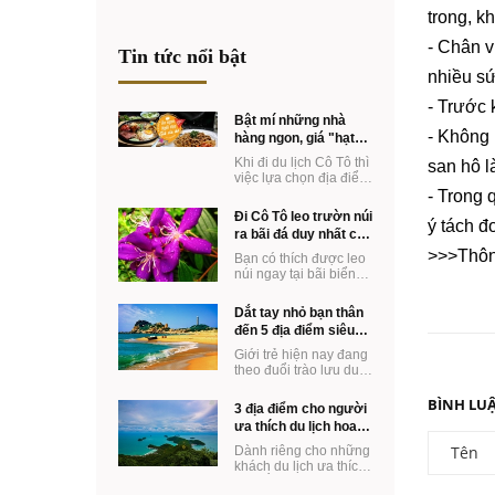
trong, k
- Chân v
Tin tức nổi bật
nhiều sứ
- Trước 
Bật mí những nhà
- Không 
hàng ngon, giá "hạt
dẻ" ở Cô Tô
Khi đi du lịch Cô Tô thì
san hô l
việc lựa chọn địa điểm
ăn uống hợp túi tiền lại
- Trong 
ngon miệng chắc chắc
Đi Cô Tô leo trườn núi
là ...
ý tách đ
ra bãi đá duy nhất có
ở Khách sạn Vàn
>>>Thôn
Bạn có thích được leo
Chảy
núi ngay tại bãi biển
Hot nhất mùa hè năm
nay ko? Đến Cô Tô
Dắt tay nhỏ bạn thân
bạn vừa có thể ...
đến 5 địa điểm siêu
dễ thương
Giới trẻ hiện nay đang
theo đuổi trào lưu du
lịch cùng với cô bạn
thân. Một trào lưu mới
BÌNH LU
3 địa điểm cho người
mẻ mang ...
ưa thích du lịch hoang
sơ
Dành riêng cho những
khách du lịch ưa thích
đi ngắm cảnh hoang