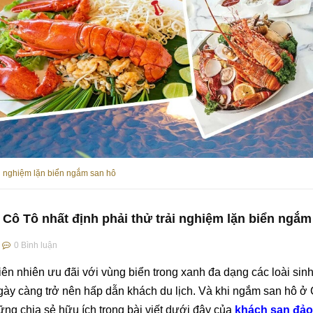
ải nghiệm lặn biển ngắm san hô
h Cô Tô nhất định phải thử trải nghiệm lặn biển ngắm
0
Bình luận
ên nhiên ưu đãi với vùng biển trong xanh đa dạng các loài sinh 
ày càng trở nên hấp dẫn khách du lịch. Và khi ngắm san hô ở 
ng chia sẻ hữu ích trong bài viết dưới đây của
khách sạn đảo