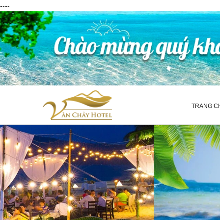
----
TRANG C