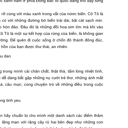
gọc xanh nằm ở phía Đông Bắc tổ quốc đang trỗi dậy từng
rỡ cùng với màu xanh trong vắt của nứơc biển. Cô Tô là
ó với những đường bờ biển trải dài, bãi cát sạch mịn.
 hòn đảo. Đâu đó là những đồi hoa sim tím mà khi vào
ô Tô là một sự kết hợp của rừng của biển, là không gian
ưởng. Để quên đi cuộc sống ở chốn đô thành đông đúc,
 hồn của bạn được thư thái, an nhiên.
ong mình cái chân chất, thật thà, tấm lòng nhiệt tình,
ẽ dễ dàng bắt gặp những nụ cười trẻ thơ, những ánh mắt
 cá, câu mực, cùng chuyện trò về những điều trong cuộc
 bạn hãy chuẩn bị cho mình một danh sách các điểm thăm
u lãng mạn với rặng cây rủ hai bên đẹp như những con