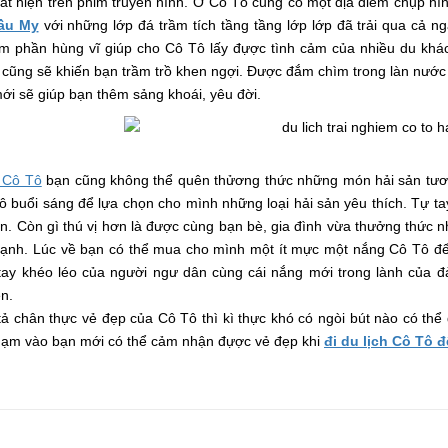
t hiện trên phim truyền hình. Ở Cô Tô cũng có một địa điểm chụp hình
Cầu Mỵ
với những lớp đá trầm tích tầng tầng lớp lớp đã trải qua cả 
m phần hùng vĩ giúp cho Cô Tô lấy đựợc tình cảm của nhiều du khá
cũng sẽ khiến bạn trầm trồ khen ngợi. Được đắm chìm trong làn nước
mới sẽ giúp bạn thêm sảng khoái, yêu đời.
h Cô Tô
bạn cũng không thể quên thửơng thức những món hải sản tươi 
ô buổi sáng để lựa chọn cho mình những loại hải sản yêu thích. Tự 
iển. Còn gì thú vị hơn là được cùng bạn bè, gia đình vừa thưởng thức
cạnh. Lúc về bạn có thể mua cho mình một ít mực một nắng Cô Tô để
tay khéo léo của người ngư dân cùng cái nắng mới trong lành của đ
n.
ả chân thực vẻ đẹp của Cô Tô thì kì thực khó có ngòi bút nào có thể d
chạm vào bạn mới có thể cảm nhận đựợc vẻ đẹp khi
đi du lịch Cô Tô đ