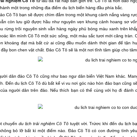
trải nghiệm Cô Tô
từ lâu đã rất hấp dẫn giới trẻ. Cô Tô là hòn đảo n
thành một trong những địa điểm du lịch biển hàng đầu phía bắc.
đảo Cô Tô bạn sẽ đựợc chìm đắm trong một khung cảnh nắng vàng rực 
vẫn còn lưu giữ đựợc hầu như nguyên vẹn khung cảnh hoang sơ vốn c
u rừng trõi nguyên sinh vẫn hàng ngày phủ bóng màu xanh trên khắp
hoác lên mình Cô Tô một sức sống, một màu sắc tươi mới căng tràn. C
iên khoáng đạt mà bất cứ ai cũng đều muốn dành thời gian để tận h
đầy bon chen vật chất. Đảo Cô Tô sẽ là một nơi tĩnh tâm giúp cho tâm
ười dân đảo Cô Tô cũng như bao ngư dân biển Việt Nam khác. Mang tr
. Đến du lịch Cô Tô dù bất kể vi vu nơi góc nào hòn đảo bạn cũng s
i của người dân trên đảo. Nếu thích bạn có thể cùng với họ đi đánh
ột chuyến
du lịch trải nghiệm Cô Tô
tuyệt vời. Trứơc khi đến du lịch
không bỏ lỡ bất kì một điểm nào. Đảo Cô Tô có con đường tình yê