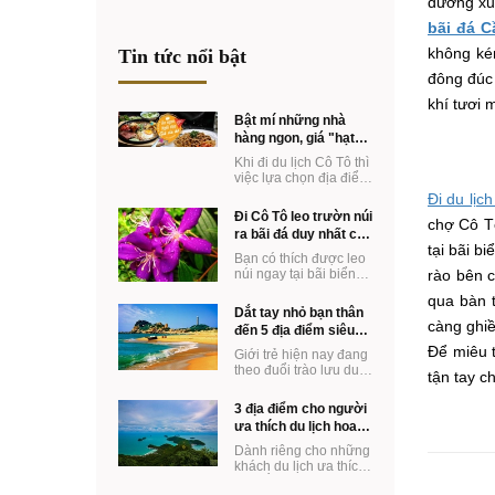
đường xuấ
bãi đá 
không ké
Tin tức nổi bật
đông đúc 
khí tươi 
Bật mí những nhà
hàng ngon, giá "hạt
dẻ" ở Cô Tô
Khi đi du lịch Cô Tô thì
việc lựa chọn địa điểm
ăn uống hợp túi tiền lại
Đi du lịc
ngon miệng chắc chắc
Đi Cô Tô leo trườn núi
chợ Cô T
là ...
ra bãi đá duy nhất có
tại bãi b
ở Khách sạn Vàn
Bạn có thích được leo
Chảy
núi ngay tại bãi biển
rào bên 
Hot nhất mùa hè năm
qua bàn 
nay ko? Đến Cô Tô
Dắt tay nhỏ bạn thân
bạn vừa có thể ...
càng ghiề
đến 5 địa điểm siêu
dễ thương
Để miêu t
Giới trẻ hiện nay đang
theo đuổi trào lưu du
tận tay 
lịch cùng với cô bạn
thân. Một trào lưu mới
3 địa điểm cho người
mẻ mang ...
ưa thích du lịch hoang
sơ
Dành riêng cho những
khách du lịch ưa thích
đi ngắm cảnh hoang