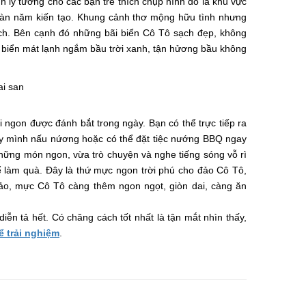
 lý tửơng cho các bạn trẻ thích chụp hình đó là khu vực
ngàn năm kiến tạo. Khung cảnh thơ mộng hữu tình nhưng
ch. Bên cạnh đó những bãi biển Cô Tô sạch đẹp, không
 biển mát lạnh ngắm bầu trời xanh, tận hửơng bầu không
ngon được đánh bắt trong ngày. Bạn có thể trực tiếp ra
tay mình nấu nứơng hoặc có thể đặt tiệc nướng BBQ ngay
 những món ngon, vừa trò chuyện và nghe tiếng sóng vỗ rì
 làm quà. Đây là thứ mực ngon trời phú cho đảo Cô Tô,
ảo, mực Cô Tô càng thêm ngon ngọt, giòn dai, càng ăn
iễn tả hết. Có chăng cách tốt nhất là tận mắt nhìn thấy,
ể trải nghiệm
.