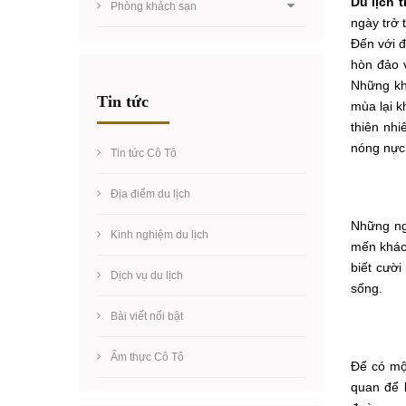
Du lịch 
Phòng khách sạn
ngày trở 
Đến với 
hòn đảo 
Những kh
Tin tức
mùa lại k
thiên nh
nóng nực 
Tin tức Cô Tô
Địa điểm du lịch
Những ng
Kinh nghiệm du lịch
mến khách
biết cườ
Dịch vụ du lịch
sống.
Bài viết nổi bật
Ẩm thực Cô Tô
Để có m
quan để 