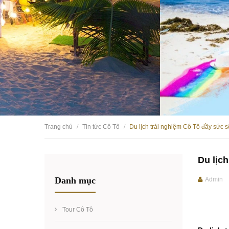
Trang chủ
Tin tức Cô Tô
Du lịch trải nghiệm Cô Tô đầy sức 
/
/
Du lịc
Danh mục
Admin
Tour Cô Tô