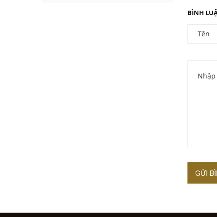
sơ của thiên nhiên tạo
hóa. 3 địa ...
BÌNH LU
GỬI B