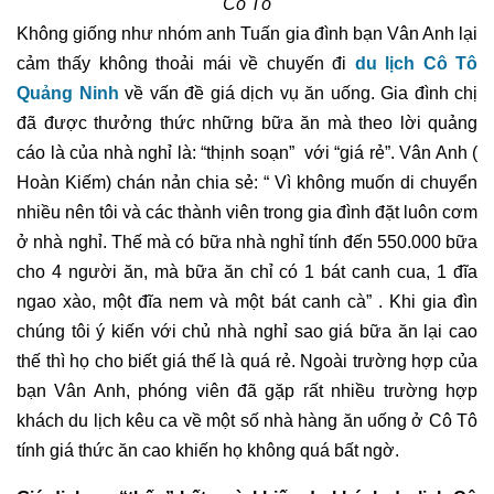
Cô Tô
Không giống như nhóm anh Tuấn gia đình bạn Vân Anh lại
cảm thấy không thoải mái về chuyến đi
du lịch Cô Tô
Quảng Ninh
về vấn đề giá dịch vụ ăn uống. Gia đình chị
đã được thưởng thức những bữa ăn mà theo lời quảng
cáo là của nhà nghỉ là: “thịnh soạn” với “giá rẻ”. Vân Anh (
Hoàn Kiếm) chán nản chia sẻ: “ Vì không muốn di chuyển
nhiều nên tôi và các thành viên trong gia đình đặt luôn cơm
ở nhà nghỉ. Thế mà có bữa nhà nghỉ tính đến 550.000 bữa
cho 4 người ăn, mà bữa ăn chỉ có 1 bát canh cua, 1 đĩa
ngao xào, một đĩa nem và một bát canh cà” . Khi gia đìn
chúng tôi ý kiến với chủ nhà nghỉ sao giá bữa ăn lại cao
thế thì họ cho biết giá thế là quá rẻ. Ngoài trường hợp của
bạn Vân Anh, phóng viên đã gặp rất nhiều trường hợp
khách du lịch kêu ca về một số nhà hàng ăn uống ở Cô Tô
tính giá thức ăn cao khiến họ không quá bất ngờ.