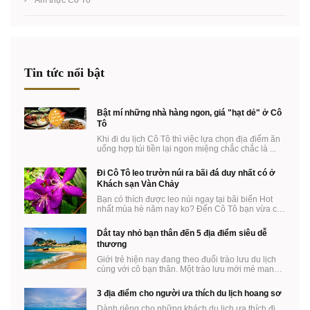
Tin tức nổi bật
Bật mí những nhà hàng ngon, giá "hạt dẻ" ở Cô
Tô
Khi đi du lịch Cô Tô thì việc lựa chọn địa điểm ăn
uống hợp túi tiền lại ngon miệng chắc chắc là ...
Đi Cô Tô leo trườn núi ra bãi đá duy nhất có ở
Khách sạn Vàn Chảy
Bạn có thích được leo núi ngay tại bãi biển Hot
nhất mùa hè năm nay ko? Đến Cô Tô bạn vừa có
thể ...
Dắt tay nhỏ bạn thân đến 5 địa điểm siêu dễ
thương
Giới trẻ hiện nay đang theo đuổi trào lưu du lịch
cùng với cô bạn thân. Một trào lưu mới mẻ mang
...
3 địa điểm cho người ưa thích du lịch hoang sơ
Dành riêng cho những khách du lịch ưa thích đi