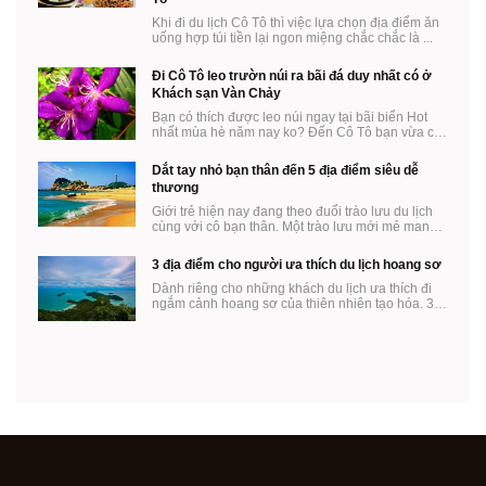
Khi đi du lịch Cô Tô thì việc lựa chọn địa điểm ăn
uống hợp túi tiền lại ngon miệng chắc chắc là ...
Đi Cô Tô leo trườn núi ra bãi đá duy nhất có ở
Khách sạn Vàn Chảy
Bạn có thích được leo núi ngay tại bãi biển Hot
nhất mùa hè năm nay ko? Đến Cô Tô bạn vừa có
thể ...
Dắt tay nhỏ bạn thân đến 5 địa điểm siêu dễ
thương
Giới trẻ hiện nay đang theo đuổi trào lưu du lịch
cùng với cô bạn thân. Một trào lưu mới mẻ mang
...
3 địa điểm cho người ưa thích du lịch hoang sơ
Dành riêng cho những khách du lịch ưa thích đi
ngắm cảnh hoang sơ của thiên nhiên tạo hóa. 3
địa ...