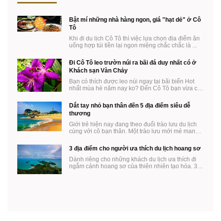
Bật mí những nhà hàng ngon, giá "hạt dẻ" ở Cô
Tô
Khi đi du lịch Cô Tô thì việc lựa chọn địa điểm ăn
uống hợp túi tiền lại ngon miệng chắc chắc là ...
Đi Cô Tô leo trườn núi ra bãi đá duy nhất có ở
Khách sạn Vàn Chảy
Bạn có thích được leo núi ngay tại bãi biển Hot
nhất mùa hè năm nay ko? Đến Cô Tô bạn vừa có
thể ...
Dắt tay nhỏ bạn thân đến 5 địa điểm siêu dễ
thương
Giới trẻ hiện nay đang theo đuổi trào lưu du lịch
cùng với cô bạn thân. Một trào lưu mới mẻ mang
...
3 địa điểm cho người ưa thích du lịch hoang sơ
Dành riêng cho những khách du lịch ưa thích đi
ngắm cảnh hoang sơ của thiên nhiên tạo hóa. 3
địa ...