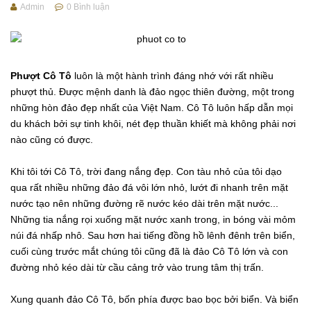
Admin
0
Bình luận
Phượt Cô Tô
luôn là một hành trình đáng nhớ với rất nhiều
phượt thủ. Được mệnh danh là đảo ngọc thiên đường, một trong
những hòn đảo đẹp nhất của Việt Nam. Cô Tô luôn hấp dẫn mọi
du khách bởi sự tinh khôi, nét đẹp thuần khiết mà không phải nơi
nào cũng có được.
Khi tôi tới Cô Tô, trời đang nắng đẹp. Con tàu nhỏ của tôi dạo
qua rất nhiều những đảo đá vôi lớn nhỏ, lướt đi nhanh trên mặt
nước tạo nên những đường rẽ nước kéo dài trên mặt nước...
Những tia nắng rọi xuống mặt nước xanh trong, in bóng vài mỏm
núi đá nhấp nhô. Sau hơn hai tiếng đồng hồ lênh đênh trên biển,
cuối cùng trước mắt chúng tôi cũng đã là đảo Cô Tô lớn và con
đường nhỏ kéo dài từ cầu cảng trở vào trung tâm thị trấn.
Xung quanh đảo Cô Tô, bốn phía được bao bọc bởi biển. Và biển