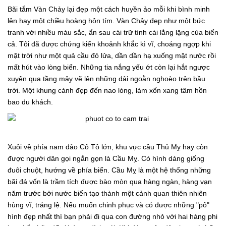
Bãi tắm Vàn Chảy lại đẹp một cách huyền ảo mỗi khi bình minh
lên hay một chiều hoàng hôn tím. Vàn Chảy đẹp như một bức
tranh với nhiều màu sắc, ẩn sau cái trữ tình cái lằng lặng của biển
cả. Tôi đã được chứng kiến khoảnh khắc kì vĩ, choáng ngợp khi
mặt trời như một quả cầu đỏ lửa, dần dần hạ xuống mặt nước rồi
mất hút vào lòng biển. Những tia nắng yếu ớt còn lại hắt ngược
xuyên qua tầng mây vẽ lên những dải ngoằn nghoèo trên bầu
trời. Một khung cảnh đẹp đến nao lòng, làm xốn xang tâm hồn
bao du khách.
Xuôi về phía nam đảo Cô Tô lớn, khu vực cầu Thủ Mỵ hay còn
được người dân gọi ngắn gọn là Cầu Mỵ. Có hình dáng giống
đuôi chuột, hướng về phía biển. Cầu Mỵ là một hệ thống những
bãi đá vốn là trầm tích được bào mòn qua hàng ngàn, hàng vạn
năm trước bởi nước biển tạo thành một cảnh quan thiên nhiên
hùng vĩ, tráng lệ. Nếu muốn chinh phục và có được những "pô"
hình đẹp nhất thì bạn phải đi qua con đường nhỏ với hai hàng phi