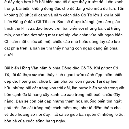
ở đây đẹp hơn hết bãi biển nào tôi được thấy trước đó: luôn xanh
trong, bãi biển không đông đúc cho dù đang vào mùa du lịch. Tốn
khoảng 20 phút đi cano và nằm cách đảo Cô Tô lớn 1 km là bãi
biển Đông ở đảo Cô Tô con. Bạn sẽ được trải nghiệm cảm giác
thích thú khi vừa dạo bước trên bãi biển với những bãi cát trắng
mịn, đón từng đợt sóng mát rượi táp vào chân vừa bắt ngao biển.
Chỉ cần một chiếc xô, một chiếc cào nhỏ hoặc dùng tay cào lớp
cát phía trên là bạn sẽ tìm thấy những con ngao đang ẩn phía
dưới.
Bãi biển Hồng Vàn nằm ở phía Đông đảo Cô Tô. Khi
phượt Cô
Tô
, tôi đã thực sự cảm thấy kinh ngạc trước cảnh đẹp thiên nhiên
đẹp đẽ, hoang sơ, chưa bị tàn phá bởi con người. Tại đây hiện
hữu những bãi cát trắng xóa trải dài, làn nước biển xanh trong vắt
bên cạnh đó là hàng cây xanh lao xao trong một buổi chiều đầy
nắng. Bạn sẽ còn bắt gặp những thảm hoa muống biển tím ngắt
phủ trên làn cát trắng một cách mềm mại như tô điểm thêm cho
vẻ đẹp hoang sơ nơi đây. Tất cả sẽ giúp bạn quên đi những lo âu,
bộn bề của cuộc sống hàng ngày.