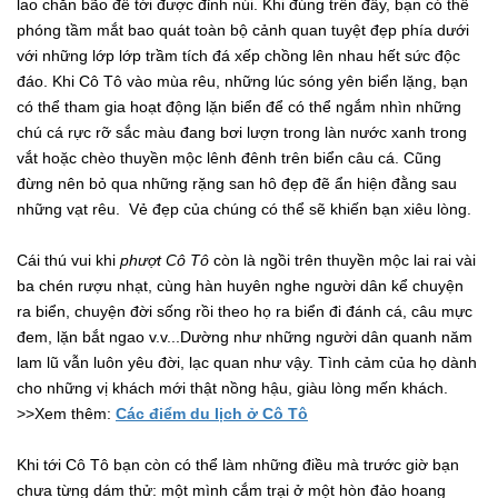
lao chắn bão để tới được đỉnh núi. Khi đúng trên đây, bạn có thể
phóng tầm mắt bao quát toàn bộ cảnh quan tuyệt đẹp phía dưới
với những lớp lớp trầm tích đá xếp chồng lên nhau hết sức độc
đáo. Khi Cô Tô vào mùa rêu, những lúc sóng yên biển lặng, bạn
có thể tham gia hoạt động lặn biển để có thể ngắm nhìn những
chú cá rực rỡ sắc màu đang bơi lượn trong làn nước xanh trong
vắt hoặc chèo thuyền mộc lênh đênh trên biển câu cá. Cũng
đừng nên bỏ qua những rặng san hô đẹp đẽ ẩn hiện đằng sau
những vạt rêu. Vẻ đẹp của chúng có thể sẽ khiến bạn xiêu lòng.
Cái thú vui khi
phượt Cô Tô
còn là ngồi trên thuyền mộc lai rai vài
ba chén rượu nhạt, cùng hàn huyên nghe người dân kể chuyện
ra biển, chuyện đời sống rồi theo họ ra biển đi đánh cá, câu mực
đem, lặn bắt ngao v.v...Dường như những người dân quanh năm
lam lũ vẫn luôn yêu đời, lạc quan như vậy. Tình cảm của họ dành
cho những vị khách mới thật nồng hậu, giàu lòng mến khách.
>>Xem thêm:
Các điểm du lịch ở Cô Tô
Khi tới Cô Tô bạn còn có thể làm những điều mà trước giờ bạn
chưa từng dám thử: một mình cắm trại ở một hòn đảo hoang