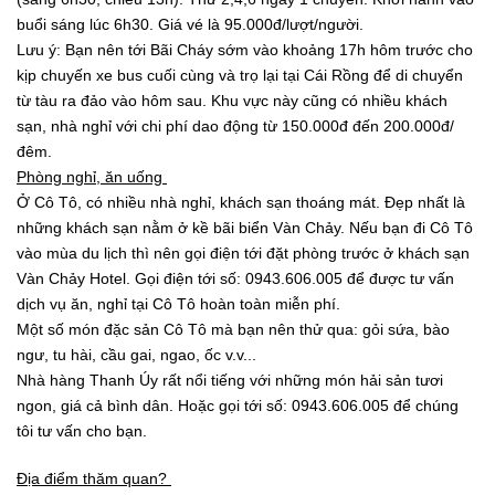
buổi sáng lúc 6h30. Giá vé là 95.000đ/lượt/người.
Lưu ý: Bạn nên tới Bãi Cháy sớm vào khoảng 17h hôm trước cho
kịp chuyến xe bus cuối cùng và trọ lại tại Cái Rồng để di chuyển
từ tàu ra đảo vào hôm sau. Khu vực này cũng có nhiều khách
sạn, nhà nghỉ với chi phí dao động từ 150.000đ đến 200.000đ/
đêm.
Phòng nghỉ, ăn uống
Ở Cô Tô, có nhiều nhà nghỉ, khách sạn thoáng mát. Đẹp nhất là
những khách sạn nằm ở kề bãi biển Vàn Chảy. Nếu bạn đi Cô Tô
vào mùa du lịch thì nên gọi điện tới đặt phòng trước ở khách sạn
Vàn Chảy Hotel. Gọi điện tới số: 0943.606.005 để được tư vấn
dịch vụ ăn, nghỉ tại Cô Tô hoàn toàn miễn phí.
Một số món đặc sản Cô Tô mà bạn nên thử qua: gỏi sứa, bào
ngư, tu hài, cầu gai, ngao, ốc v.v...
Nhà hàng Thanh Úy rất nổi tiếng với những món hải sản tươi
ngon, giá cả bình dân. Hoặc gọi tới số: 0943.606.005 để chúng
tôi tư vấn cho bạn.
Địa điểm thăm quan?