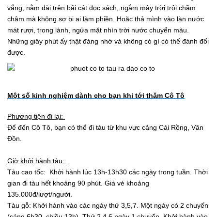
vắng, nằm dài trên bãi cát đọc sách, ngắm mây trời trôi chầm
chậm mà không sợ bị ai làm phiền. Hoặc thả mình vào làn nước
mát rượi, trong lành, ngửa mặt nhìn trời nước chuyển màu.
Những giây phút ấy thật đáng nhớ và không có gì có thể đánh đổi
được.
Một số kinh nghiệm dành cho bạn khi tới thăm Cô Tô
Phương tiện đi lại:
Để đến Cô Tô, bạn có thể đi tàu từ khu vực cảng Cái Rồng, Vân
Đồn.
Giờ khởi hành tàu:
Tàu cao tốc: Khởi hành lúc 13h-13h30 các ngày trong tuần. Thời
gian đi tàu hết khoảng 90 phút. Giá vé khoảng
135.000đ/lượt/người.
Tàu gỗ: Khởi hành vào các ngày thứ 3,5,7. Một ngày có 2 chuyến
(sáng 6h30, chiều 13h). Thứ 2,4,6 ngày 1 chuyến. Khởi hành vào