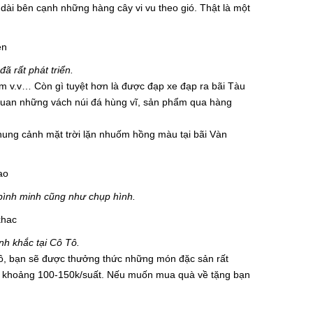
 dài bên cạnh những hàng cây vi vu theo gió. Thật là một
ã rất phát triển.
m v.v… Còn gì tuyệt hơn là được đạp xe đạp ra bãi Tàu
quan những vách núi đá hùng vĩ, sản phẩm qua hàng
hung cảnh mặt trời lặn nhuốm hồng màu tại bãi Vàn
m bình minh cũng như chụp hình.
nh khắc tại Cô Tô.
 Tô, bạn sẽ được thưởng thức những món đặc sản rất
ào khoảng 100-150k/suất. Nếu muốn mua quà về tặng bạn