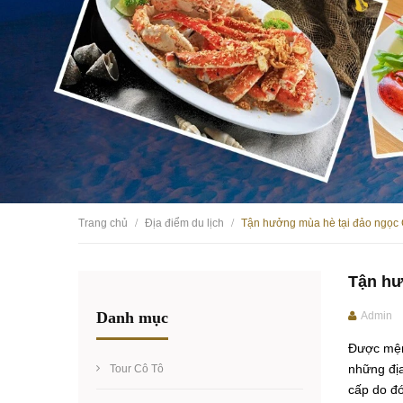
Trang chủ
Địa điểm du lịch
Tận hưởng mùa hè tại đảo ngọc
/
/
Tận hư
Danh mục
Admin
Được mệ
những địa
Tour Cô Tô
cấp do đó