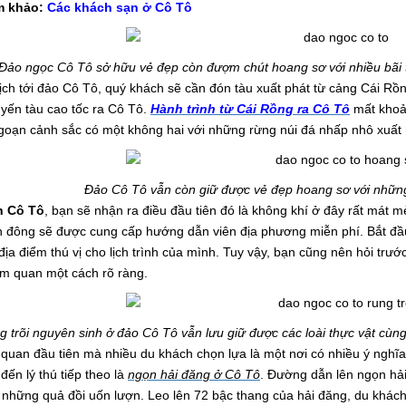
m khảo:
Các khách sạn ở Cô Tô
Đảo ngọc Cô Tô sở hữu vẻ đẹp còn đượm chút hoang sơ với nhiều bãi t
lịch tới đảo Cô Tô, quý khách sẽ cần đón tàu xuất phát từ cảng Cái R
yến tàu cao tốc ra Cô Tô.
Hành trình từ Cái Rồng ra Cô Tô
mất khoản
oạn cảnh sắc có một không hai với những rừng núi đá nhấp nhô xuất h
Đảo Cô Tô vẫn còn giữ được vẻ đẹp hoang sơ với những
ch Cô Tô
, bạn sẽ nhận ra điều đầu tiên đó là không khí ở đây rất mát 
 đông sẽ được cung cấp hướng dẫn viên địa phương miễn phí. Bắt đầu xu
địa điểm thú vị cho lịch trình của mình. Tuy vậy, bạn cũng nên hỏi trư
m quan một cách rõ ràng.
g trõi nguyên sinh ở đảo Cô Tô vẫn lưu giữ được các loài thực vật cùn
quan đầu tiên mà nhiều du khách chọn lựa là một nơi có nhiều ý nghĩ
đến lý thú tiếp theo là
ngọn hải đăng ở Cô Tô
. Đường dẫn lên ngọn hả
những quả đồi uốn lượn. Leo lên 72 bậc thang của hải đăng, du khác