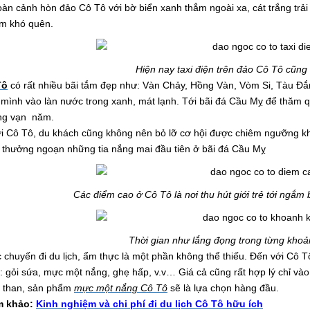
Toàn cảnh hòn đảo Cô Tô với bờ biển xanh thẳm ngoài xa, cát trắng trải
ệm khó quên.
Hiện nay taxi điện trên đảo Cô Tô cũng đ
Tô
có rất nhiều bãi tắm đẹp như: Vàn Chảy, Hồng Vàn, Vòm Si, Tàu Đắ
 mình vào làn nước trong xanh, mát lạnh. Tới bãi đá Cầu Mỵ để thăm 
ng vạn năm.
ới Cô Tô, du khách cũng không nên bỏ lỡ cơ hội được chiêm ngưỡng k
 thưởng ngoạn những tia nắng mai đầu tiên ở bãi đá Cầu Mỵ
Các điểm cao ở Cô Tô là nơi thu hút giới trẻ tới ngắ
Thời gian như lắng đọng trong từng khoả
 chuyến đi du lịch, ẩm thực là một phần không thể thiếu. Đến với Cô
 gỏi sứa, mực một nắng, ghẹ hấp, v.v… Giá cả cũng rất hợp lý chỉ v
i than, sản phẩm
mực một nắng Cô Tô
sẽ là lựa chọn hàng đầu.
m khảo:
Kinh nghiệm và chi phí đi du lịch Cô Tô hữu ích