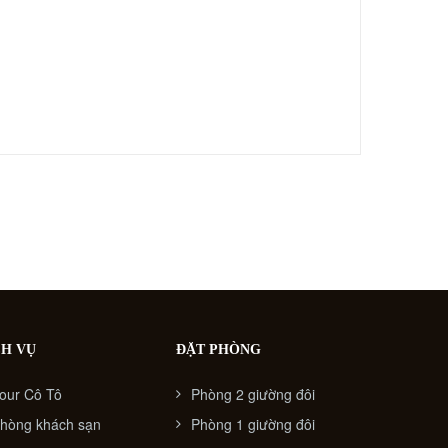
CH VỤ
ĐẶT PHÒNG
our Cô Tô
Phòng 2 giường đôi
hòng khách sạn
Phòng 1 giường đôi