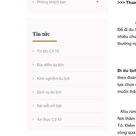
Phòng khách sạn
>>> Tha
Để đi du 
Tin tức
nhiều chu
thưởng ng
Tin tức Cô Tô
Địa điểm du lịch
Đi du lị
theo đoàn
Kinh nghiệm du lịch
lựa chọn 
muốn thă
Dịch vụ du lịch
Bài viết nổi bật
Khu rừn
Nơi thăm 
Ẩm thực Cô Tô
Tô. Điểm 
vòng qua 