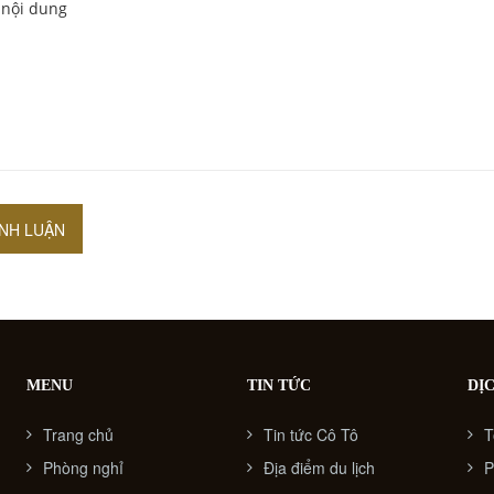
ÌNH LUẬN
MENU
TIN TỨC
DỊ
Trang chủ
Tin tức Cô Tô
T
Phòng nghỉ
Địa điểm du lịch
P