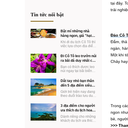
tại đây. 
trải nghi
Tin tức nổi bật
Bật mí những nhà
Đảo Cô 
hàng ngon, giá "hạt
dẻ" ở Cô Tô
Đắm, thả
Khi đi du lịch Cô Tô thì
việc lựa chọn địa điểm
ngàn, hà
ăn uống hợp túi tiền lại
ngon miệng chắc chắc
Một khi t
Đi Cô Tô leo trườn núi
là ...
ra bãi đá duy nhất có
Chảy hay
ở Khách sạn Vàn
Bạn có thích được leo
Chảy
núi ngay tại bãi biển
Hot nhất mùa hè năm
nay ko? Đến Cô Tô
Dắt tay nhỏ bạn thân
bạn vừa có thể ...
đến 5 địa điểm siêu
dễ thương
Giới trẻ hiện nay đang
theo đuổi trào lưu du
lịch cùng với cô bạn
thân. Một trào lưu mới
Trong các
3 địa điểm cho người
mẻ mang ...
ưa thích du lịch hoang
ngon như:
sơ
Dành riêng cho những
bè, ngườ
khách du lịch ưa thích
đi ngắm cảnh hoang
>>> Tha