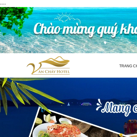
----
TRANG C