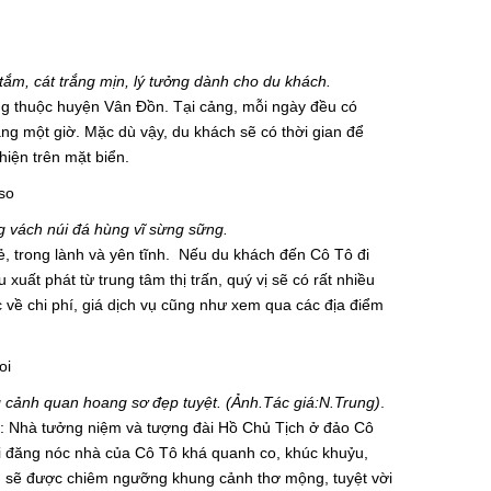
ắm, cát trắng mịn, lý tưởng dành cho du khách.
ồng thuộc huyện Vân Đồn. Tại cảng, mỗi ngày đều có
g một giờ. Mặc dù vậy, du khách sẽ có thời gian để
iện trên mặt biển.
 vách núi đá hùng vĩ sừng sững.
mẻ, trong lành và yên tĩnh. Nếu du khách đến Cô Tô đi
ất phát từ trung tâm thị trấn, quý vị sẽ có rất nhiều
ớc về chi phí, giá dịch vụ cũng như xem qua các địa điểm
g cảnh quan hoang sơ đẹp tuyệt. (Ảnh.Tác giá:N.Trung)
.
a: Nhà tưởng niệm và tượng đài Hồ Chủ Tịch ở đảo Cô
i đăng nóc nhà của Cô Tô khá quanh co, khúc khuỷu,
h sẽ được chiêm ngưỡng khung cảnh thơ mộng, tuyệt vời