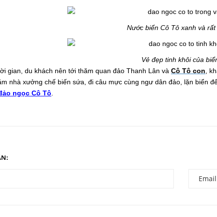
Nước biển Cô Tô xanh và rất 
Vẻ đẹp tinh khôi của biể
hời gian, du khách nên tới thăm quan đảo Thanh Lân và
Cô Tô con
, k
thăm nhà xưởng chế biến sứa, đi câu mực cùng ngư dân đảo, lặn biển
đảo ngọc Cô Tô
.
ẬN: