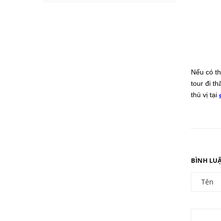
sơ của thiên nhiên tạo
hóa. 3 địa ...
Nếu có t
tour đi 
thú vị tại
BÌNH LU