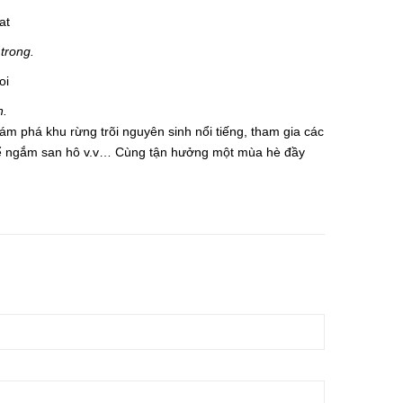
trong.
n.
hám phá khu rừng trõi nguyên sinh nổi tiếng, tham gia các
 để ngắm san hô v.v… Cùng tận hưởng một mùa hè đầy