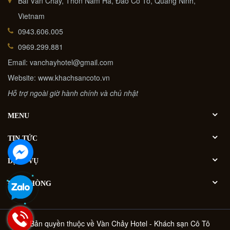
Bãi Vàn Chảy, Thôn Nam Hà, Đảo Cô Tô, Quảng Ninh,
Vietnam
0943.606.005
0969.299.881
Email: vanchayhotel@gmail.com
Website: www.khachsancoto.vn
Hỗ trợ ngoài giờ hành chính và chủ nhật
MENU
TIN TỨC
DỊCH VỤ
ĐẶT PHÒNG
@ Bản quyền thuộc về
Vàn Chảy Hotel - Khách sạn Cô Tô