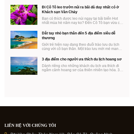
Đi Cô Tô leo trườn núi ra bãi đá duy nhất có ở
Khách sạn Vàn Chảy
Bạn có thích được leo núi ngay tại bãi biển Hot
nhất mùa hè năm nay ko? Đến Cô Tô bạn vừa có
thể ...
Dắt tay nhỏ bạn thân đến 5 địa điểm siêu dễ
thương
Giới trẻ hiện nay đang theo đuổi trào lưu du lịch
cùng với cô bạn thân. Một trào lưu mới mẻ mang
...
3 địa điểm cho người ưa thích du lịch hoang sơ
Dành riêng cho những khách du lịch ưa thích đi
ngắm cảnh hoang sơ của thiên nhiên tạo hóa. 3
địa ...
LIÊN HỆ VỚI CHÚNG TÔI