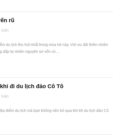
ến rũ
 luận
m du lịch thu hút nhất trong mùa hè này. Với ưu đãi thiên nhiên
 dấp tự nhiên nguyên sơ vốn có....
khi đi du lịch đảo Cô Tô
 luận
 địa điểm du lịch mà bạn không nên bỏ qua khi tới du lịch đảo Cô