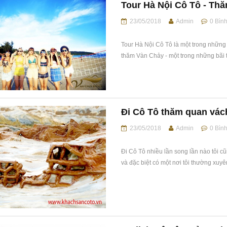
Tour Hà Nội Cô Tô - Thă
23/05/2018
Admin
0
Bình
Tour Hà Nội Cô Tô là một trong những
thăm Vàn Chảy - một trong những bãi t
Đi Cô Tô thăm quan vách 
23/05/2018
Admin
0
Bình
Đi Cô Tô nhiều lần song lần nào tôi c
và đặc biệt có một nơi tôi thường xuyê