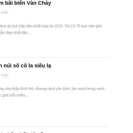
m bãi biển Vàn Chảy
 luận
 tour du lịch hấp dẫn nhất mùa hè 2015. Tới Cô Tô bạn nên ghé
ắm đẹp nhất đảo....
núi sô cô la siêu lạ
 luận
ũng cảm thấy thích thú. Khung cảnh yên bình, làn nước trong xanh
n ghé mỗi chiều....