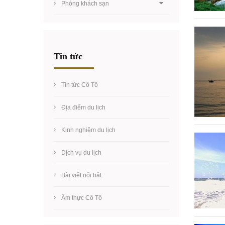
Phòng khách sạn
Tin tức
Tin tức Cô Tô
Địa điểm du lịch
Kinh nghiệm du lịch
Dịch vụ du lịch
Bài viết nổi bật
Ẩm thực Cô Tô