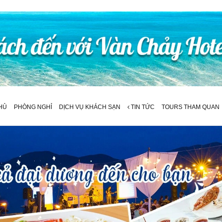
HỦ
PHÒNG NGHỈ
DỊCH VỤ KHÁCH SẠN
TIN TỨC
TOURS THAM QUAN