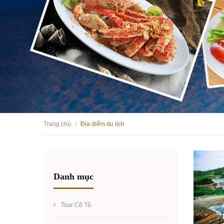
Trang chủ
Địa điểm du lịch
/
Danh mục
Tour Cô Tô